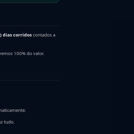
) dias corridos
contados a
lvemos 100% do valor.
omaticamente.
az tudo.