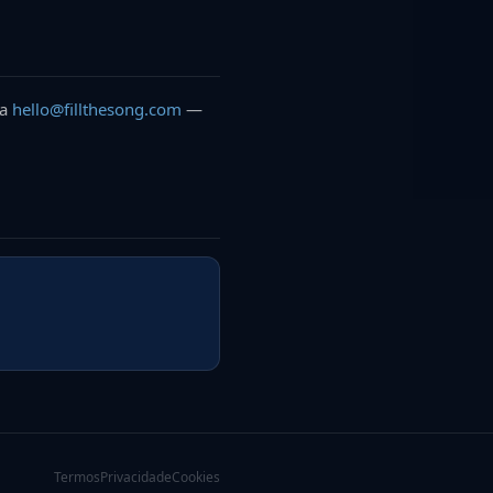
ra
hello@fillthesong.com
—
Termos
Privacidade
Cookies