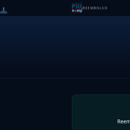
REEMBOLSO
Carregando…
Reemb