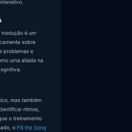
nterativo.
a
a tradução é um
ticamente sobre
de problemas e
como uma aliada na
ognitiva.
stico, mas também
entificar ritmos,
que o treinamento
zado, o
Fill the Song