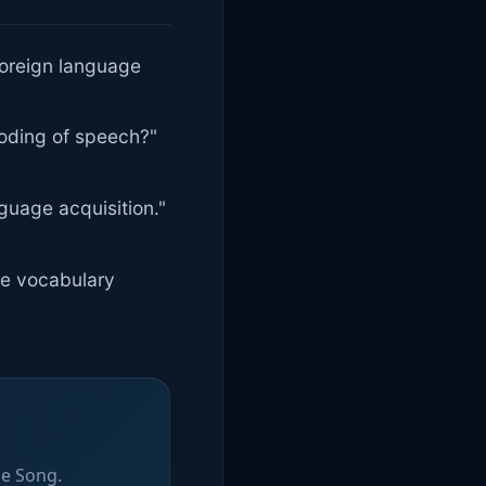
 foreign language
coding of speech?"
nguage acquisition."
ge vocabulary
he Song.