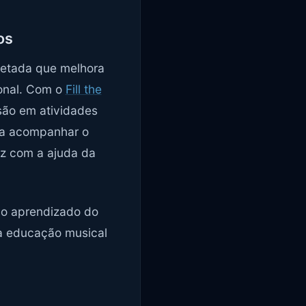
os
cetada que melhora
ional. Com o
Fill the
são em atividades
a acompanhar o
az com a ajuda da
a o aprendizado do
 a educação musical