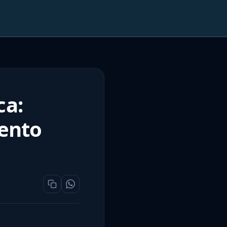
ca:
mento