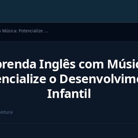
Música: Potencialize ...
renda Inglês com Músi
ncialize o Desenvolvi
Infantil
eitura