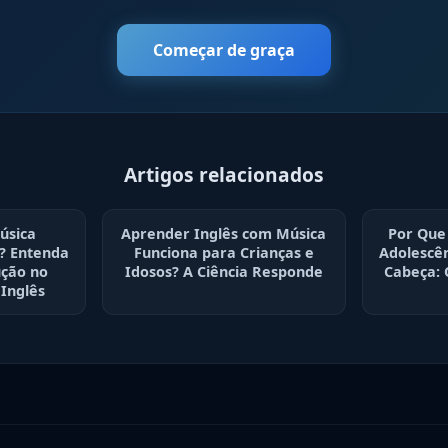
Começar de graça
Artigos relacionados
úsica
Aprender Inglês com Música
Por Que
? Entenda
Funciona para Crianças e
Adolescê
ução no
Idosos? A Ciência Responde
Cabeça: 
Inglês